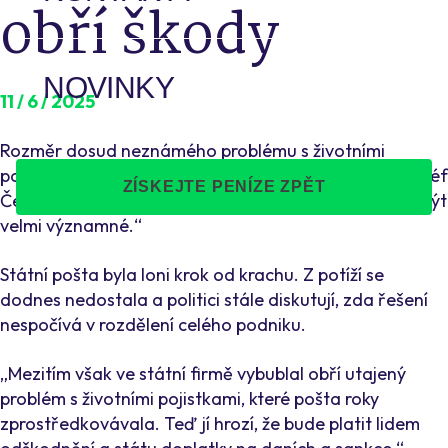
obří škody
NOVINKY
11 / 6 / 2025
Rozměr dosud neznámého problému s životními
pojistkami otevřeně popsal v interním dopise bývalý šéf
ZÍSKEJTE PENÍZE ZPĚT
České pošty Roman Knap: „Finanční dopady mohou být
velmi významné.“
Státní pošta byla loni krok od krachu. Z potíží se
dodnes nedostala a politici stále diskutují, zda řešení
nespočívá v rozdělení celého podniku.
„Mezitím však ve státní firmě vybublal obří utajený
problém s životními pojistkami, které pošta roky
zprostředkovávala. Teď jí hrozí, že bude platit lidem