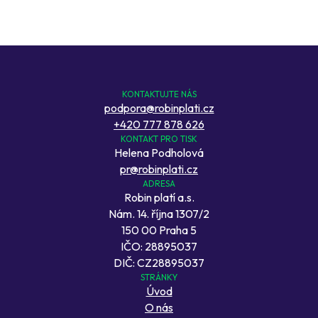
KONTAKTUJTE NÁS
podpora@robinplati.cz
+420 777 878 626
KONTAKT PRO TISK
Helena Podholová
pr@robinplati.cz
ADRESA
Robin platí a.s.
Nám. 14. října 1307/2
150 00 Praha 5
IČO: 28895037
DIČ: CZ28895037
STRÁNKY
Úvod
O nás