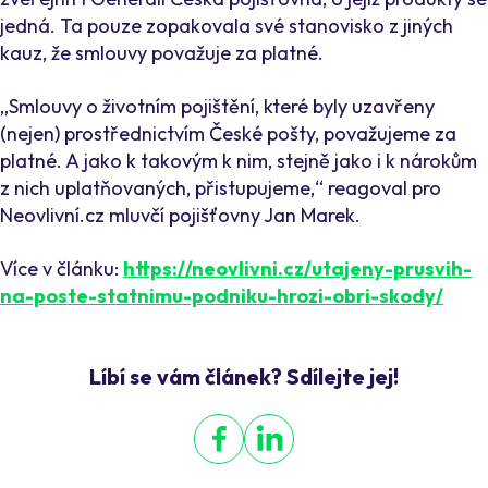
jedná. Ta pouze zopakovala své stanovisko z jiných
kauz, že smlouvy považuje za platné.
„Smlouvy o životním pojištění, které byly uzavřeny
(nejen) prostřednictvím České pošty, považujeme za
platné. A jako k takovým k nim, stejně jako i k nárokům
z nich uplatňovaných, přistupujeme,“ reagoval pro
Neovlivní.cz mluvčí pojišťovny Jan Marek.
Více v článku:
https://neovlivni.cz/utajeny-prusvih-
na-poste-statnimu-podniku-hrozi-obri-skody/
Líbí se vám článek? Sdílejte jej!