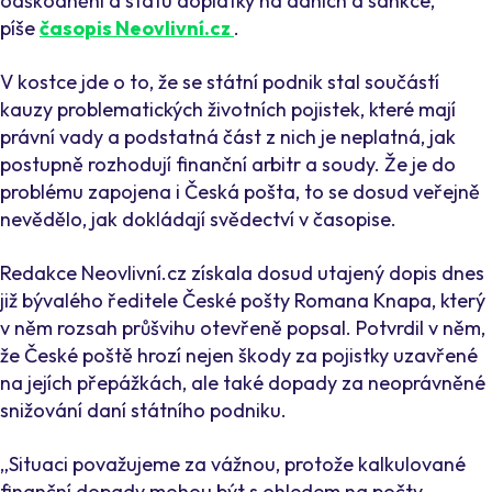
odškodnění a státu doplatky na daních a sankce,“
píše
časopis Neovlivní.cz
.
V kostce jde o to, že se státní podnik stal součástí
kauzy problematických životních pojistek, které mají
právní vady a podstatná část z nich je neplatná, jak
postupně rozhodují finanční arbitr a soudy. Že je do
problému zapojena i Česká pošta, to se dosud veřejně
nevědělo, jak dokládají svědectví v časopise.
Redakce Neovlivní.cz získala dosud utajený dopis dnes
již bývalého ředitele České pošty Romana Knapa, který
v něm rozsah průšvihu otevřeně popsal. Potvrdil v něm,
že České poště hrozí nejen škody za pojistky uzavřené
na jejích přepážkách, ale také dopady za neoprávněné
snižování daní státního podniku.
„Situaci považujeme za vážnou, protože kalkulované
finanční dopady mohou být s ohledem na počty