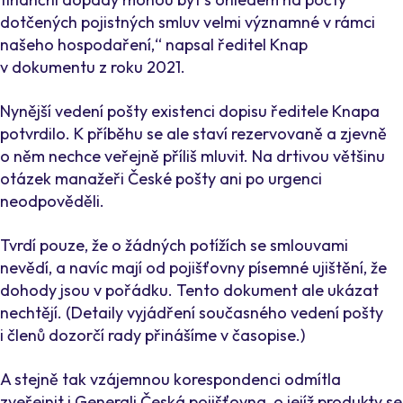
dotčených pojistných smluv velmi významné v rámci
našeho hospodaření,“ napsal ředitel Knap
v dokumentu z roku 2021.
Nynější vedení pošty existenci dopisu ředitele Knapa
potvrdilo. K příběhu se ale staví rezervovaně a zjevně
o něm nechce veřejně příliš mluvit. Na drtivou většinu
otázek manažeři České pošty ani po urgenci
neodpověděli.
Tvrdí pouze, že o žádných potížích se smlouvami
nevědí, a navíc mají od pojišťovny písemné ujištění, že
dohody jsou v pořádku. Tento dokument ale ukázat
nechtějí. (
Detaily vyjádření současného vedení pošty
i členů dozorčí rady přinášíme v časopise
.)
A stejně tak vzájemnou korespondenci odmítla
zveřejnit i Generali Česká pojišťovna, o jejíž produkty se