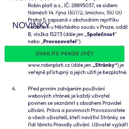
Robin platí a.s., IČ: 28895037, se sídlem
Náměstí 14. října 1307/2, Smíchov, 150 00
Praha 5, zapsaná v obchodním rejstříku
NOVINKY
vedeném u Městského soudu v Praze, oddíl
B, vložka 15273 (dále jen „
Společnost
“
nebo „
Provozovatel
“).
ZÍSKEJTE PENÍZE ZPĚT
Obsah webových stránek
www.robinplati.cz (dále jen
„Stránky“
) je
veřejně přístupný a jejich užití je bezplatné.
Před prvním zahájením používání
webových stránek je každý uživatel
povinen se seznámit s obsahem Pravidel
užívání. Práva a povinnosti Provozovatele
a všech uživatelů, kteří navštíví Stránky, se
řídí těmito Pravidly užívání. Uživatel vyjádří