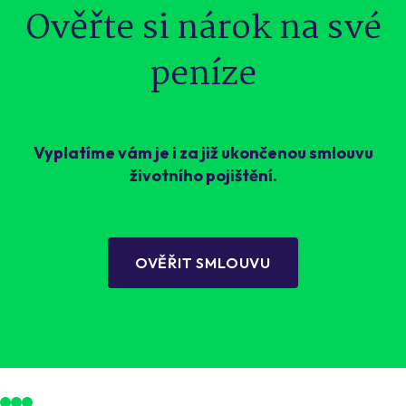
Ověřte si nárok na své
peníze
Vyplatíme vám je i za již ukončenou smlouvu
životního pojištění.
OVĚŘIT SMLOUVU