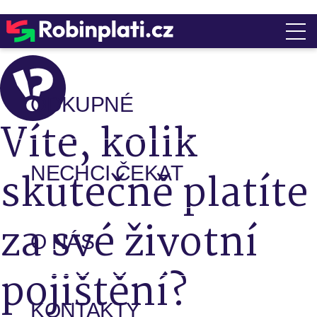
ODKUPNÉ
Víte, kolik
NECHCI ČEKAT
skutečně platíte
za své životní
O NÁS
pojištění?
KONTAKTY