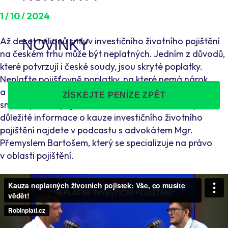
1 / 10 / 2024
Až deset milionů smluv investičního životního pojištění
NOVINKY
na českém trhu může být neplatných. Jedním z důvodů,
které potvrzují i české soudy, jsou skryté poplatky.
Neplaťte pojišťovně poplatky, na které nemá nárok
a o kterých vám nikdy neřekla. Průměrně jste u své
ZÍSKEJTE PENÍZE ZPĚT
smlouvy mohli přijít až o 130 tisíc korun. Všechny
důležité informace o kauze investičního životního
pojištění najdete v podcastu s advokátem Mgr.
Přemyslem Bartošem, který se specializuje na právo
v oblasti pojištění.