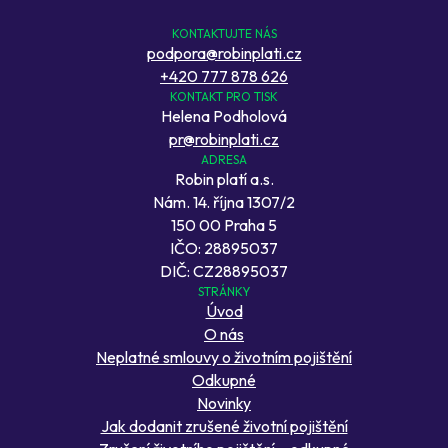
KONTAKTUJTE NÁS
podpora@robinplati.cz
+420 777 878 626
KONTAKT PRO TISK
Helena Podholová
pr@robinplati.cz
ADRESA
Robin platí a.s.
Nám. 14. října 1307/2
150 00 Praha 5
IČO: 28895037
DIČ: CZ28895037
STRÁNKY
Úvod
O nás
Neplatné smlouvy o životním pojištění
Odkupné
Novinky
Jak dodanit zrušené životní pojištění